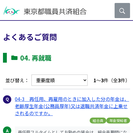
よくあるご質問
04. 再就職
並び替え：
1
～
3
件（全
3
件）
04-3 再任用、再雇用のときに加入した分の年金は、
老齢厚生年金(公務員厚年)又は退職共済年金に上乗せ
されるのですか。
組合員
年金受給者
再任用フルタイムとしてお勤めの場合は、組合員期間にな