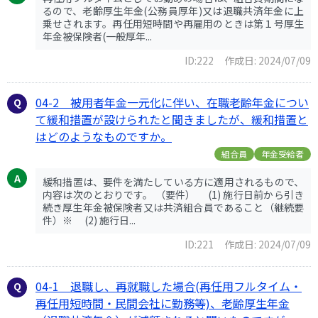
るので、老齢厚生年金(公務員厚年)又は退職共済年金に上
乗せされます。再任用短時間や再雇用のときは第１号厚生
年金被保険者(一般厚年...
ID:222
作成日: 2024/07/09
04-2 被用者年金一元化に伴い、在職老齢年金につい
て緩和措置が設けられたと聞きましたが、緩和措置と
はどのようなものですか。
組合員
年金受給者
緩和措置は、要件を満たしている方に適用されるもので、
内容は次のとおりです。 （要件） (1) 施行日前から引き
続き厚生年金被保険者又は共済組合員であること（継続要
件）※ (2) 施行日...
ID:221
作成日: 2024/07/09
04-1 退職し、再就職した場合(再任用フルタイム・
再任用短時間・民間会社に勤務等)、老齢厚生年金