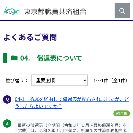
よくあるご質問
04. 償還表について
並び替え：
1
～
1
件（全
1
件）
04-1 所属を経由して償還表が配布されましたが、ど
うしたらよいですか？
組合員
最新の償還表（全期間（令和３年１月～最終償還年月）を
掲載）は、令和３年１月下旬に、所属所の共済事務担当者