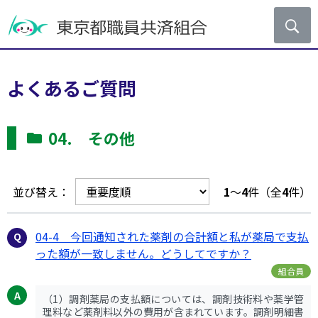
よくあるご質問
04. その他
並び替え：
1
～
4
件（全
4
件）
04-4 今回通知された薬剤の合計額と私が薬局で支払
った額が一致しません。どうしてですか？
組合員
（1）調剤薬局の支払額については、調剤技術料や薬学管
理料など薬剤料以外の費用が含まれています。調剤明細書