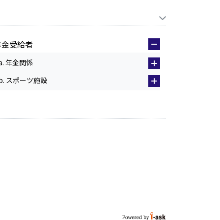
年金受給者
a. 年金関係
b. スポーツ施設