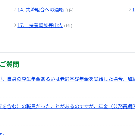
14. 共済組合への連絡
(1件)
17. 扶養親族等申告
(1件)
るご質問
者が、自身の厚生年金あるいは老齢基礎年金を受給した場合、加
防庁を含む）の職員だったことがあるのですが、年金（公務員期
か。