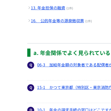
13. 年金担保の融資
(1件)
16. 公的年金等の源泉徴収票
(1件)
a. 年金関係でよく見られてい
06-3 加給年金額の対象者である配偶
15-1 かつて東京都（特別区・東京消
10-1 年金の請求手続の窓口はどこです