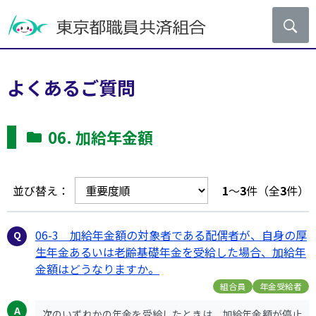
よくあるご質問
06. 加給年金額
並び替え：
1
～
3
件（全
3
件）
06-3 加給年金額の対象者である配偶者が、自身の厚
生年金あるいは老齢基礎年金を受給した場合、加給年
金額はどうなりますか。
組合員
年金受給者
次のいずれかの年金を受給したときは、加給年金額が停止