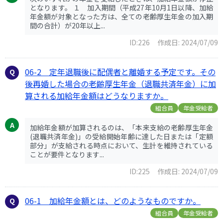
となります。 １ 加入期間（平成27年10月1日以降、加給
年金額が対象となった方は、全ての老齢厚生年金の加入期
間の合計）が20年以上...
ID:226
作成日: 2024/07/09
06-2 定年退職後に配偶者と離婚する予定です。その
後再婚した場合の老齢厚生年金（退職共済年金）に加
算される加給年金額はどうなりますか。
組合員
年金受給者
加給年金額が加算されるのは、「本来支給の老齢厚生年金
(退職共済年金)」の受給開始年齢に達した日または「定額
部分」が支給される時点において、生計を維持されている
ことが要件となります...
ID:225
作成日: 2024/07/09
06-1 加給年金額とは、どのようなものですか。
組合員
年金受給者