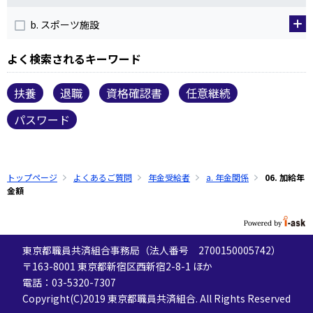
b. スポーツ施設
よく検索されるキーワード
扶養
退職
資格確認書
任意継続
パスワード
トップページ
よくあるご質問
年金受給者
a. 年金関係
06. 加給年
金額
東京都職員共済組合事務局（法人番号 2700150005742）
〒163-8001 東京都新宿区西新宿2-8-1 ほか
電話：03-5320-7307
Copyright(C)2019 東京都職員共済組合. All Rights Reserved