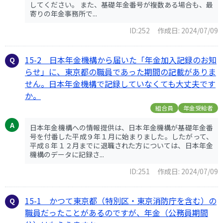
してください。 また、基礎年金番号が複数ある場合も、最
寄りの年金事務所で...
ID:252
作成日: 2024/07/09
15-2 日本年金機構から届いた「年金加入記録のお知
らせ」に、東京都の職員であった期間の記載がありま
せん。日本年金機構で記録していなくても大丈夫です
か。
組合員
年金受給者
日本年金機構への情報提供は、日本年金機構が基礎年金番
号を付番した平成９年１月に始まりました。したがって、
平成８年１２月までに退職された方については、日本年金
機構のデータに記録さ...
ID:251
作成日: 2024/07/09
15-1 かつて東京都（特別区・東京消防庁を含む）の
職員だったことがあるのですが、年金（公務員期間