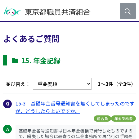
よくあるご質問
15. 年金記録
並び替え：
1
～
3
件（全
3
件）
15-3 基礎年金番号通知書を無くしてしまったのです
が、どうしたらよいですか。
組合員
年金受給者
基礎年金番号通知書は日本年金機構で発行したものですの
で、紛失した場合は最寄りの年金事務所で再発行の手続を